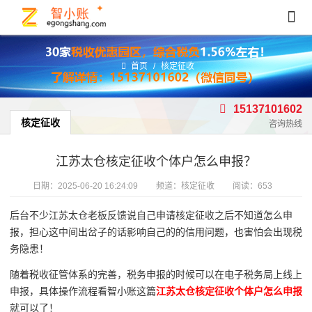
首页
/
核定征收
15137101602
核定征收
咨询热线
江苏太仓核定征收个体户怎么申报？
日期：
2025-06-20 16:24:09
频道：
核定征收
阅读：653
后台不少江苏太仓老板反馈说自己申请核定征收之后不知道怎么申
报，担心这中间出岔子的话影响自己的的信用问题，也害怕会出现税
务隐患！
随着税收征管体系的完善，税务申报的时候可以在电子税务局上线上
申报，具体操作流程看智小账这篇
江苏太仓核定征收个体户怎么申报
就可以了！