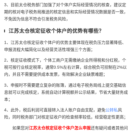
3、目前太仓税务部门加强了对个体户实际经营情况的核查，建议定
期的核对电子税务局推送的核定信息和实际经营情况数据是否一致，
不免因为信息不符合引发税务风险，
江苏太仓核定征收个体户的优势有哪些？
1、江苏太仓核定征收个体户的优势主要体现在税负压力显著降低、
申报流程大幅简化以及经营灵活性增强三个方面；
2、核定征收模式下，个体工商户无需缴纳企业所得税和分红税，个
税可按行业核定税率，通常0.5%左右计算，综合税负可控制在2%以
内，并且不需要提供成本发票，有效解决企业缺票难题；
3、申报时不需要建立复杂的账簿，通过电子税务局线上提交基础信
息就可以完成核定，系统自动计算税额并公示结果，节省大量财务成
本；
4、此外，税后利润可直接转入法人账户自由支配，避免
公转私
风
险，同时税务部门对核定征收户的检查频率较低，经营稳定性更高；
如果您对
江苏太仓核定征收个体户怎么申报
还有疑问或者其他问