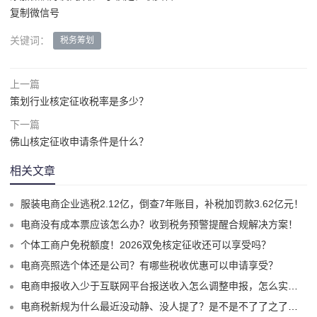
复制微信号
关键词：
税务筹划
上一篇
策划行业核定征收税率是多少？
下一篇
佛山核定征收申请条件是什么？
相关文章
服装电商企业逃税2.12亿，倒查7年账目，补税加罚款3.62亿元！
电商没有成本票应该怎么办？收到税务预警提醒合规解决方案！
个体工商户免税额度！2026双免核定征收还可以享受吗？
电商亮照选个体还是公司？有哪些税收优惠可以申请享受？
电商申报收入少于互联网平台报送收入怎么调整申报，怎么实现合规申报享受税收优惠！
电商税新规为什么最近没动静、没人提了？是不是不了了之了嘛？