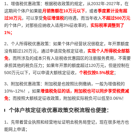
1、增值税优惠政策：根据税收政策的规定，从2032年-2027年，在
这期间个体户如果能
月销售额在10万元以下
，或者
季度累计没有超
过30万元
，可以享受
免征增值税
的待遇，而当年收入
不超过500万元
的个体户，对那些应纳收入适用3%征收率的，
实际税率调整到了
1%；
2、个人所得税优惠政策：如果个体户经营状况很稳定，年开票额度
没有超过120万元，通过申请双免核定征收，
实现个人所得税全部豁
免
，而所涉及的成本只有入驻税收优惠园区的注册服务费用，不需要
承担其他的税负压力；如果年开票的额度超过120万元，但是控制在
500万元以下，可以申请大额核定征收，
个税仅按0.5%核定
；
3、附加税优惠政策：附加税是也按照比例缴纳，一般为增值税的
10%~12%！，如果
增值税免征的话，附加税也可以同步享受税费减
免
；而按照大额核定征收政策，附加税实际税负可以低至0.06%！
个体户核定征收优惠政策交税流程也便捷：
1、先带着营业执照和经营地址证明去税务局登记，现在很多地方也
能网上申请；