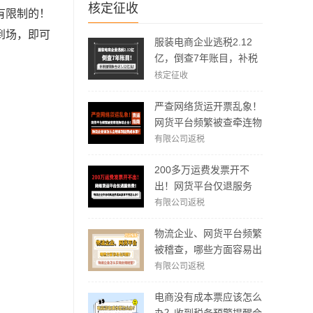
核定征收
有限制的！
到场，即可
服装电商企业逃税2.12
亿，倒查7年账目，补税
加罚款3.62亿元！
核定征收
严查网络货运开票乱象！
网货平台频繁被查牵连物
流企业！物流企业该怎么
有限公司返税
合规拿到运费成本票？
200多万运费发票开不
出！网货平台仅退服务
费，运费成本拿不到怎么
有限公司返税
办？
物流企业、网货平台频繁
被稽查，哪些方面容易出
现问题？怎么实现合规经
有限公司返税
营？
电商没有成本票应该怎么