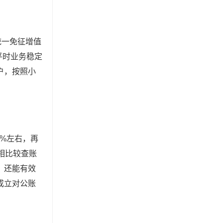
统一免征增值
平时业务稳定
户，按照小
5%左右，再
。相比较查账
，还能有效
成立对公账