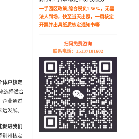
一手园区政策,综合税负1.56%，无需
法人到场，快至当天出照，一周核定
开票并出具纸质核定通知书等
—————————————————————
扫码免费咨询
联系电话：15137101602
个体户核定
来选择适合
，企业通过
长远发展。
能促进我们
择荆州核定