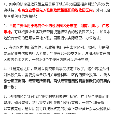
1、如今的核定征收政策主要是用于地方税收园区招商引资的税收优
惠扶持，
电商企业需要先入驻到政策相匹配的税收园区内，
才可以合
规享受税收优惠扶持；
2、
目前主要适用于电商企业的税收园区分布在：河南、湖北、江苏
等地，
可以根据企业实践经营情况选择适合的税收园区入驻，如果本
地没有合适的还可以异地入驻，园区提供实际经营、办公地址；
3、在园区内注册新主体，和政策注册没有太大区别、限制，但是需
要满足非失信被执行人名单，年龄在20~60岁之间、注册地址要在园
区覆盖范围之内，一般1~3个工作日内就可以注册完成；
4、注册完成之后，就可以提交申请享受核定征收了，这个流程会相
对比较负载，需要先准备好相关申请材料：
区内的营业执照、、法人
身份证正反面、经营场所证明，
确认经营范围说明需和我们的开票内
容一致；
5、税收园区会针对我们提交的材料去进行初审，并且配合电商企业
整理、修改完整，然后提交到相关部门进行审核，一般7~15天就可
以审核完成，通过后就可以按照核定的税率正常经营开票享受税收优