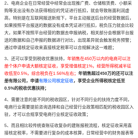
2、电商企业在日常经营中经常会出现
推广费、仓储租赁费、小额采
购等支出没有办法获得相应的凭证进行抵扣，就会导致账面利润虚
高，特别是在互联网报送新规下，平台主动报送后台的经营数据后，
如果按照平台报送的数据没有成本凭证进行抵扣，税负压力就会比较
大，如果不按照平台经营的数据去申报纳税，相关部分会根据平台报
送的数据和自己申报的数据进行对比，出现差异就会触发税务预警；
通过申请核定征收来直接核定税率可以合规解决这一难题；
3、还可以享受到税收优惠扶
持，
年销售在450万以内的电商可以注
册个体户申请大额核定征收，享受增值核定1%，经营所得税减半征
收低至0.5%，综合税负在1.56%左右；
年销售超过450万的还可以注
册有限公司，申请
有限公司核定征收
，享受企业所得税核定低至
0.5%的税收优惠扶持；
4、需要注意的是不同的税收园区，针对不同行业的扶持力度不同，
电商行业需要提前咨询选择和自己经营行业政策相匹配的税收园区入
驻，才可以合规享受电商行业核定征收政策；
5、而且相比较传统查账征收复杂的建账报税流程，核定征收采用直
接核定税率，不需要进行复杂的成本核算，日常经营中的财务报表等