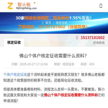
首页
/
核定征收
15137101602
核定征收
咨询热线
佛山个体户核定征收需要什么资料？
日期：
2025-05-27 17:16:58
频道：
核定征收
阅读：629
个体户核定征收
这个词听起来是不是既熟悉又陌生？很多佛山老板都
知道这个政策提供的税率不仅低，还能简化征收流程。
但是具体要准备哪些材料、流程怎么走却一头雾水，不要着急，智小
账这篇文章就和大家说一说
佛山个体户核定征收需要什么资料和
它的
申请流程！