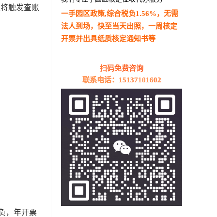
限将触发查账
一手园区政策,综合税负1.56%，无需
法人到场，快至当天出照，一周核定
开票并出具纸质核定通知书等
—————————————————————
扫码免费咨询
联系电话：15137101602
负，年开票