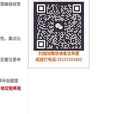
票？
，需确保经营
有限公司返税
规性，重点比
扫描加微信请备注来意
或拨打电话:15137101602
一定要注意申
享补贴额度
户核定税率是