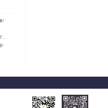
案！
？
程！