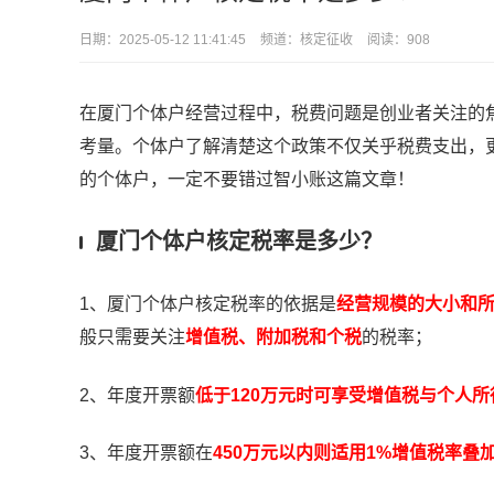
日期：
2025-05-12 11:41:45
频道：
核定征收
阅读：908
在厦门个体户经营过程中，税费问题是创业者关注的焦
考量。个体户了解清楚这个政策不仅关乎税费支出，
的个体户，一定不要错过智小账这篇文章！
厦门个体户核定税率是多少？
1、厦门个体户核定税率的依据是
经营规模的大小和
般只需要关注
增值税、附加税和个税
的税率；
2、年度开票额
低于120万元时可享受增值税与个人
3、年度开票额在
450万元以内则适用1%增值税率叠加0