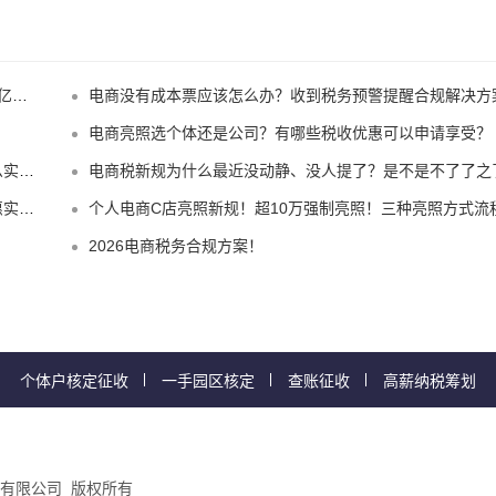
！
电商没有成本票应该怎么办？收到税务预警提醒合规解决方
电商亮照选个体还是公司？有哪些税收优惠可以申请享受？
惠！
电商税新规为什么最近没动静、没人提了？是不是不了了之了嘛
规？
个人电商C店亮照新规！超10万强制亮照！三种亮照方式流
2026电商税务合规方案！
个体户核定征收
一手园区核定
查账征收
高薪纳税筹划
有限公司 版权所有