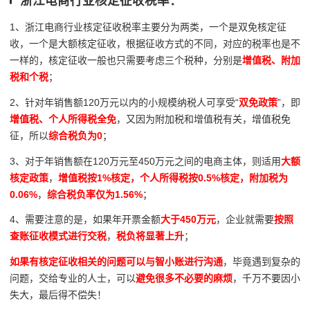
浙江电商行业核定征收税率：
1、浙江电商行业核定征收税率主要分为两类，一个是双免核定征
收，一个是大额核定征收，根据征收方式的不同，对应的税率也是不
一样的，核定征收一般也只需要考虑三个税种，分别是
增值税、附加
税和个税
；
2、针对年销售额120万元以内的小规模纳税人可享受“
双免政策
”，即
增值税、个人所得税全免
，又因为附加税和增值税有关，增值税免
征，所以
综合税负为0
；
3、对于年销售额在120万元至450万元之间的电商主体，则适用
大额
核定政策
，
增值税按1%核定，个人所得税按0.5%核定，附加税为
0.06%
，
综合税负率仅为1.56%
；
4、需要注意的是，如果年开票金额
大于450万元
，企业就需要
按照
查账征收模式进行交税
，
税负将显著上升
；
如果有核定征收相关的问题可以与智小账进行沟通
，毕竟遇到复杂的
问题，交给专业的人士，可以
避免很多不必要的麻烦
，千万不要因小
失大，最后得不偿失！