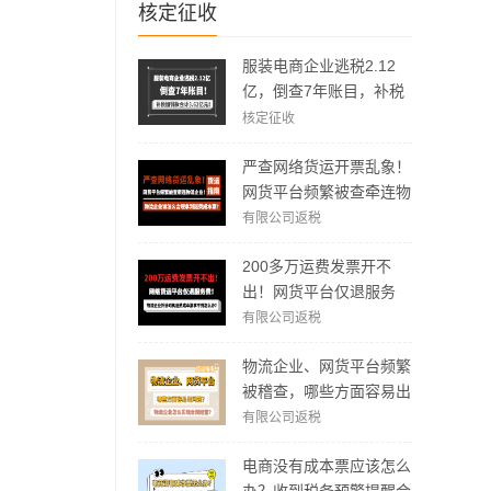
核定征收
服装电商企业逃税2.12
亿，倒查7年账目，补税
加罚款3.62亿元！
核定征收
！
严查网络货运开票乱象！
网货平台频繁被查牵连物
流企业！物流企业该怎么
有限公司返税
合规拿到运费成本票？
200多万运费发票开不
出！网货平台仅退服务
费，运费成本拿不到怎么
有限公司返税
办？
物流企业、网货平台频繁
被稽查，哪些方面容易出
现问题？怎么实现合规经
有限公司返税
营？
电商没有成本票应该怎么