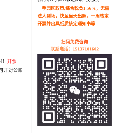
一手园区政策,综合税负1.56%，无需
法人到场，快至当天出照，一周核定
开票并出具纸质核定通知书等
—————————————————————
扫码免费咨询
联系电话：15137101602
书！
开票
可开对公账