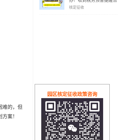
办？收到税务预警提醒合
规解决方案！
核定征收
园区核定征收政策咨询
困难的，但
划方案！