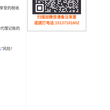
以享受的税收
扫描加微信请备注来意
或拨打电话:15137101602
业代理记账的
私
”风险！