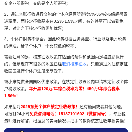
交企业所得税，交的是个人所得税；
2、通过查账征收进行交税的个体户经营所得按5%-35%的5级超额累
进税率，而核定征收基本在0.2%-1.5%之间，有的甚至可以做到免
税，对比之下核定征收更加优惠；
3、个体户财务不健全，因此税务根据业务类型、行业以及地方税务
的标准，给予个体户一个比较低的税率；
需要注意的是，核定征收政策在适当的条件和范围内是被鼓励执行
的，但是现在有很多的地区已经
取消核定征收
，只能通过入驻核定征
收园区进行个体户注册来享受了。
智小账提供全国园区优惠政策，在核定征收园区内申请核定征收个体
户税收政策，
年开票120万/年综合税率为零！450万/年综合税率
1.56%！
如果您对
2025东莞个体户核定征收政策！
还有疑问或者其他问题，
可拨打24小时
免费咨询电话：15137101602（微信同号）
，专业税
务师进行解答，根据您的实际情况手把手的教你核定征收申报实操！