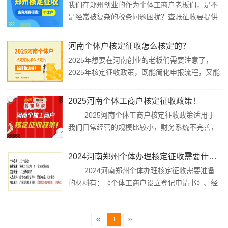
我们在郑州创业的作为个体工商户老板们，是不
者，还是年入百万的设计师、网红，只要业务真
是经常被复杂的税务问题困扰？查账征收要提供
实、合理规划，就能将综合税负压缩到1.5...
完整票据，但我们在实际经营中经常会遇到采购
无票、成本难核算的情况！而申请核定征收不用
河南个体户核定征收怎么核定的？
建账报税和成本票，但是却又不了解郑州核定征
2025年想要在河南创业的老板们需要注意了，
收个体户应税所得率！所以智小账今天特意为各
2025年核定征收政策，既能简化申报流程，又能
位老板们整理了本篇文章，带领大家一起来具体
合理控制税负成本享受税收优惠政策，特别适合
了解一...
我们创业初期规模小、账目简单的老板！但是同
2025河南个体工商户核定征收政策！
时我们需要注意，许多新手老板对“如何申请核定
2025河南个体工商户核定征收政策适用于
征收”“需要满足哪些条件”“具体操作流程是什么”
我们日常经营的规模比较小，财务系统不完善，
等问题都不是很了解。今天智小账就带...
按照查账征收不仅需要建账报税，费时费
力！ ...
2024河南郑州个体办理核定征收需要什么资料（个体户核定征收流程）
2024河南郑州个体办理核定征收需要准备
的材料有：《个体工商户设立登记申请书》、经
营者本人的身份证明复印件、对于法律、行政法
规和国务院特别规定需事先审批的经营项目，需
提供相应的许可证书或审批文件、经营场所...
‹‹
1
››