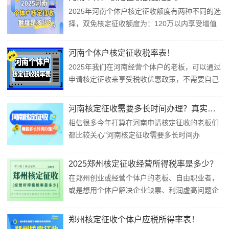
90%以上行业，但是在优惠力度加大的同时，审
2025年河南个体户核定征收额度有两种不同的选
核也更加严格了，明确年开票超500万将强制转
择，双免核定征收额度为：120万以内享受增值
为一般纳税人并取消核定资格，所以快来跟智...
税、个税全免的"双免政策"！大额核定征收额度
为：120万-500万区间适用1.56%综合税率的大
河南个体户核定征收税率表！
额核定！今天智小账就带领大家一起具体了解一
2025年我们在河南经营个体户的老板，可以通过
下河南个体户核定征收额度是多少？以及2025年
申请核定征收来享受税收优惠政策，不需要自己
河南个...
再繁琐记账报税，季度开票30万内更享“双免政
策”免征个人所得税和增值税！年开票450万，综
河南核定征收需要多长时间办理？真实案例流程时间！
合税率低至1.56%！并且新政策政策覆盖餐饮、
相信很多今年打算在河南申请核定征收的老板们
电商、建筑等大部分行业，尤其适合成本票缺失
都比较关心"河南核定征收需要多长时间办
的老板！今天就跟智小账一起了解一下...
理？"有的老板2024年办理核定征收足足耗了三
个月，光滞纳金就交了8万多！而有的老板办理
2025郑州核定征收经营所得税率是多少？
却只用了18个工作日，而且全程没跑过税务局，
在郑州创业或经营个体户的老板、自由职业者，
都是线上办理的！那么为什么会有这么大的差别
或是想用个体户解决企业缺票、利润虚高问题企
呢？今天就跟随智小账一起来...
业，核定征收是2025年值得关注的“税收优惠政
策”！通过核定利润率或固定税率，经营所得税率
郑州核定征收个体户应税所得率表！
低至0.5%！无论你是街边餐饮店主、电商从业