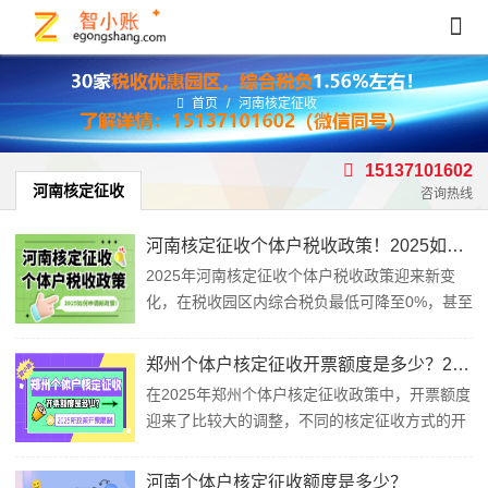
首页
/
河南核定征收
15137101602
河南核定征收
咨询热线
河南核定征收个体户税收政策！2025如何申请新政策！
2025年河南核定征收个体户税收政策迎来新变
化，在税收园区内综合税负最低可降至0%，甚至
年开票500万，综合税率低至1.56%！但很多人
对河南核定征收个体户税收政策并不了解，还依
郑州个体户核定征收开票额度是多少？2025新政策开票限制！
旧是按照查账征收的方式交税，这就导致错过了
在2025年郑州个体户核定征收政策中，开票额度
很多税收优惠政策！今天智小账就带领大家一起
迎来了比较大的调整，不同的核定征收方式的开
了解一下河南核定征收个体户税收政策！河...
票额度针对的人群也更加清晰，并且新政策开票
额度适用范围扩大至电商、建筑、广告、服务等
河南个体户核定征收额度是多少？