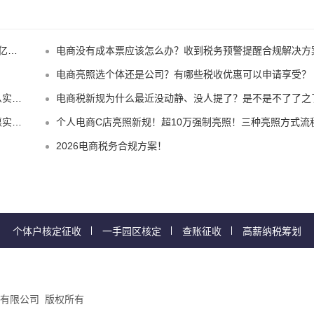
！
电商没有成本票应该怎么办？收到税务预警提醒合规解决方
电商亮照选个体还是公司？有哪些税收优惠可以申请享受？
惠！
电商税新规为什么最近没动静、没人提了？是不是不了了之了嘛
规？
个人电商C店亮照新规！超10万强制亮照！三种亮照方式流
2026电商税务合规方案！
个体户核定征收
一手园区核定
查账征收
高薪纳税筹划
有限公司 版权所有