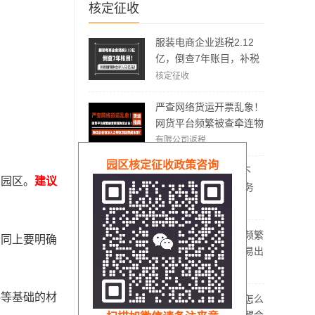
核定征收
服装电商企业逃税2.12
亿，倒查7年账目，补税
加罚款3.62亿元！
核定征收
严查网络货运开票乱象！
网货平台频繁被查牵连物
流企业！物流企业该怎么
有限公司返税
合规拿到运费成本票？
园区核定征收政策咨询
200多万运费发票开不
的园区。
建议
出！网货平台仅退服务
费，运费成本拿不到怎么
有限公司返税
办？
物流企业、网货平台频繁
合同上要明确
被稽查，哪些方面容易出
现问题？怎么实现合规经
有限公司返税
营？
料等基础的材
电商没有成本票应该怎么