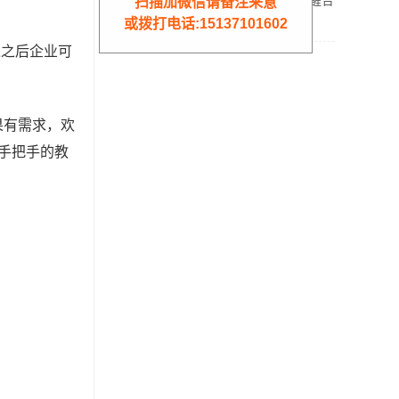
办？收到税务预警提醒合
扫描加微信请备注来意
规解决方案！
核定征收
或拨打电话:15137101602
过之后企业可
果有需求，欢
况手把手的教