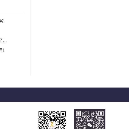
案！
？
程！