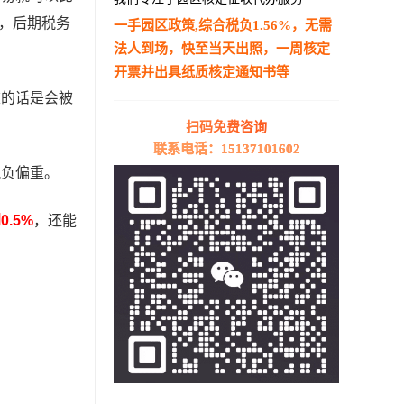
查，后期税务
一手园区政策,综合税负1.56%，无需
法人到场，快至当天出照，一周核定
开票并出具纸质核定通知书等
重的话是会被
—————————————————————
扫码免费咨询
联系电话：15137101602
税负偏重。
.5%
，还能