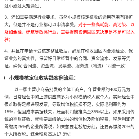
过小或过大难通过；
3、还如需要满足行业要求，虽然小规模核定征收的适用范围有所扩
大，但是并不是行业都可以申请享受，
对于一些高耗能、高污染、以
及如金融、建筑等敏感行业，需要提前咨询园区来决定是不是可以入
驻；
4、
并且在申请享受核定整征收后，必须在税收园区内合规经营、保
证业务的真实性，保留好日常经营中的合同、资金流水、发票等凭
证，确保"合同流、资金流、发票流、服务流（物流）"四流一致；
小规模核定征收实践案例流程：
以一家主营小商品批发的个体工商户，年营业额约400万元为
例，日常经营中的上游供应商多为小规模纳税人或个人，实际经营中
很难取得足额进项发票，导致增值税抵扣不足，实际毛利率约为
15%，但因成本票据缺失，账面利润被推高至35%以上。如果采用传
统的查账征收，就需要需缴纳13%的增值税及附加税费，税后利润还
需缴纳25%的企业所得税，如果想要老板想分红，还要再缴纳20%的
个人所得税。综合税负高达17.8%！