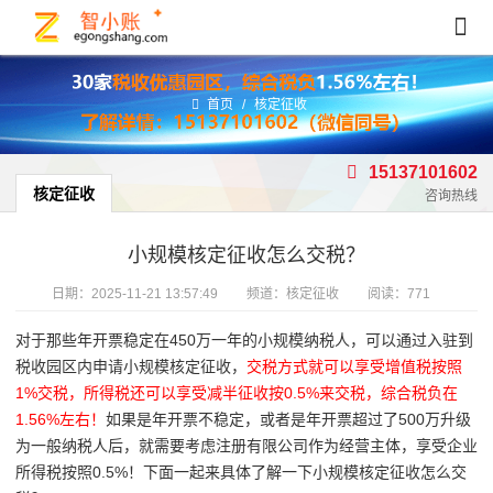
首页
/
核定征收
15137101602
核定征收
咨询热线
小规模核定征收怎么交税？
日期：
2025-11-21 13:57:49
频道：
核定征收
阅读：771
对于那些年开票稳定在450万一年的小规模纳税人，可以通过入驻到
税收园区内申请小规模核定征收，
交税方式就可以享受增值税按照
1%交税，所得税还可以享受减半征收按0.5%来交税，综合税负在
1.56%左右！
如果是年开票不稳定，或者是年开票超过了500万升级
为一般纳税人后，就需要考虑注册有限公司作为经营主体，享受企业
所得税按照0.5%！下面一起来具体了解一下小规模核定征收怎么交