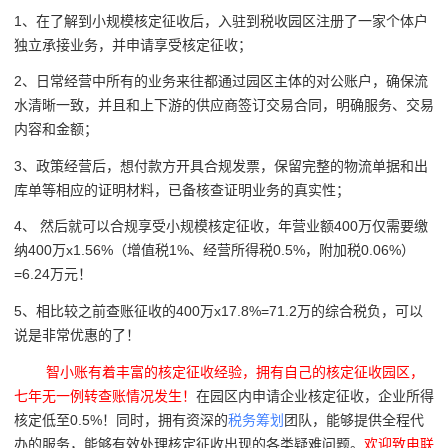
1、在了解到小规模核定征收后，入驻到税收园区注册了一家个体户
独立承接业务，并申请享受核定征收；
2、日常经营中所有的业务来往都通过园区主体的对公账户，确保流
水清晰一致，并且和上下游的供应商签订交易合同，明确服务、交易
内容和金额；
3、政策经营后，想付款方开具合规发票，保留完整的物流单据和出
库单等相应的证明材料，已备核查证明业务的真实性；
4、 然后就可以合规享受小规模核定征收，年营业额400万仅需要缴
纳400万x1.56%（增值税1%、经营所得税0.5%，附加税0.06%）
=6.24万元！
5、相比较之前查账征收的400万x17.8%=71.2万的综合税负，可以
说是非常优惠的了！
智小账有着丰富的核定征收经验，拥有自己的核定征收园区，
七年无一例转查账情况发生！
在园区内申请企业核定征收，企业所得
核定低至0.5%！同时，拥有资深的
税务筹划
团队，能够提供全程代
办的服务，能够有效处理核定征收出现的各类疑难问题。
欢迎致电联