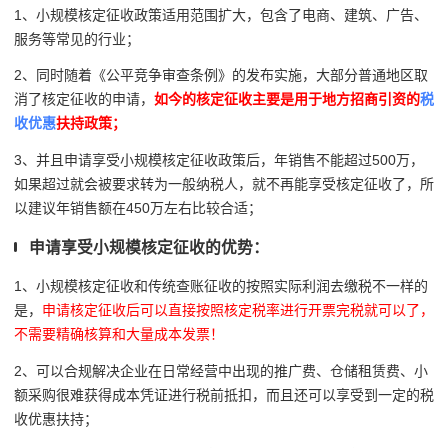
1、小规模核定征收政策适用范围扩大，包含了
电商、建筑、广告、
服务等常见的行业；
2、同时随着《公平竞争审查条例》的发布实施，大部分普通地区取
消了核定征收的申请，
如今的核定征收主要是用于地方招商引资的
税
收优惠
扶持政策；
3、并且申请享受小规模核定征收政策后，年销售不能超过500万，
如果超过就会被要求转为一般纳税人，就不再能享受核定征收了，所
以建议年销售额在450万左右比较合适；
申请享受小规模核定征收的优势：
1、小规模核定征收和传统查账征收的按照实际利润去缴税不一样的
是，
申请核定征收后可以直接按照核定税率进行开票完税就可以了，
不需要精确核算和大量成本发票！
2、可以合规解决企业在日常经营中出现的推广费、仓储租赁费、小
额采购很难获得成本凭证进行税前抵扣，而且还可以享受到一定的税
收优惠扶持；