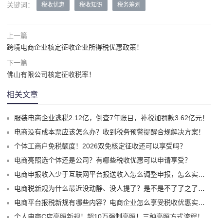
关键词：
税收优惠
税收知识
税务筹划
上一篇
跨境电商企业核定征收企业所得税优惠政策！
下一篇
佛山有限公司核定征收税率！
相关文章
服装电商企业逃税2.12亿，倒查7年账目，补税加罚款3.62亿元！
电商没有成本票应该怎么办？收到税务预警提醒合规解决方案！
个体工商户免税额度！2026双免核定征收还可以享受吗？
电商亮照选个体还是公司？有哪些税收优惠可以申请享受？
电商申报收入少于互联网平台报送收入怎么调整申报，怎么实现合规申报享受税收优惠！
电商税新规为什么最近没动静、没人提了？是不是不了了之了嘛？
电商平台报税新规有哪些内容？电商企业怎么享受税收优惠实现税务合规？
个人电商C店亮照新规！超10万强制亮照！三种亮照方式流程！