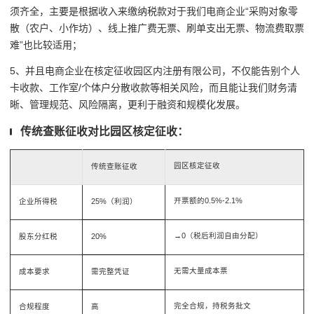
须齐全，主要是根据收入来缴纳税款对于我们电商企业“采购对象零
散（农户、小作坊）、线上推广费无票、刷单支出无票、物流费取票
难”也比较适用；
5、并且电商企业在核定征收园区内注册有限公司，不仅能告别个人
卡收款、工作室/个体户分散收款等相关风险，而且能让我们财务清
晰、管理规范、风险隔离，更利于融资和规模化发展。
传统查账征收对比园区核定征收：
园区核定征收
传统查账征收
开票额的0.5%-2.1%
企业所得税
25%（利润）
→0（税后利润自由分配）
股东分红税
20%
无需大量成本票
成本要求
需完整凭证
完全合规，持税务批文
合规程度
高