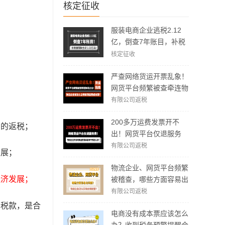
核定征收
服装电商企业逃税2.12
亿，倒查7年账目，补税
加罚款3.62亿元！
核定征收
严查网络货运开票乱象！
网货平台频繁被查牵连物
流企业！物流企业该怎么
有限公司返税
合规拿到运费成本票？
200多万运费发票开不
例的返税；
出！网货平台仅退服务
费，运费成本拿不到怎么
有限公司返税
发展；
办？
物流企业、网货平台频繁
经济发展；
被稽查，哪些方面容易出
现问题？怎么实现合规经
有限公司返税
营？
分税款，是合
电商没有成本票应该怎么