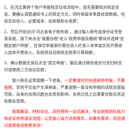
1、在河北黄骅个体户申报核定征收流程中，首先需要核对核定信
息，要确认清楚通知书上的核定方式，同时保留本季度经营数据，包
括实际收入、必要成本，如房租和水电费；
2、然后开始访问“河北省电子税务局”，通过输入税号或身份证号登
录系统，接下来点击“我要办税”进入“税费申报及缴纳”模块并选择“定
期定额户申报”，在填写申报表时需在收入栏录入本季度实际开票收
入加未开票收入，系统将自动按核定税率计算税额；
3、确认数据无误后点击“提交申报”，最后通过微信或支付宝扫码支
付或使用三方协议扣款；
智小账在这里提醒一下老板，
一定要准时的完成税务申报，不要
逾期
，否则不仅会产生滞纳金，严重逾期一直没有申报的话就会面临
罚款，自身的信用问题也会受到影响，信用过低之后需要贷款买房这
些都会受阻。
政策解读、材料优化、风险预判一站式解决，专业财税团队助力
核定征收申请全流程！让您省心省力合规降负，如果有需求，欢迎通
过底部电话免费咨询！