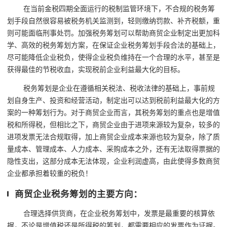
在当前金税四期全面运行的税制监管环境下，不合规的税务筹
划手段自然很容易被税务机关监测到，轻则缴纳罚款、补齐税额，重
则可能面临刑事处罚。加强税务筹划可以帮助商贸企业制定出更加科
学、高效的税务筹划方案，在保证企业税务筹划手段合法的基础上，
尽可能降低企业税负，使得企业税负维持在一个合理的水平，甚至是
获得最佳的节税收血，实现税前企业利益最大化的目标。
税务筹划是企业在遵循相关税法、税收法律的基础上，事前规
划自身生产、投资和经营活动，制定出可以达到税前利益最大化的方
案的一种筹划行为。对于商贸企业而言，其税务筹划的重点也是增值
税和所得税，但相比之下，商贸企业由于进项来源较为复杂，较多的
进项发票无法合规取得，加上商贸企业成本来源也较为复杂，除了质
量成本、管理成本、人力成本、采购成本之外，还有无法取得票据的
隐性支出，这部分成本无法体现，企业利润虚高，由此使得多数商贸
企业都承担着较重的税负！
商贸企业税务筹划的主要方向：
合理选择供货商，在企业税务筹划中，发票是最重要的核算依
据，不论是增值税还是所得税的筹划，都需要相应的发票作为证据。