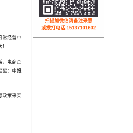
扫描加微信请备注来意
或拨打电话:15137101602
日常经营中
大！
话，电商企
提醒：
申报
惠政策来实