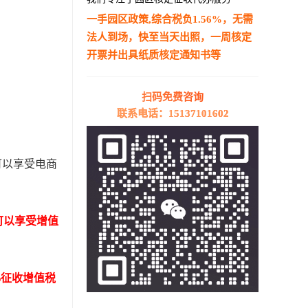
一手园区政策,综合税负1.56%，无需
法人到场，快至当天出照，一周核定
开票并出具纸质核定通知书等
—————————————————————
扫码免费咨询
联系电话：15137101602
可以享受电商
可以享受增值
%征收增值税