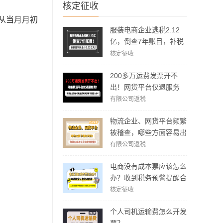
核定征收
从当月月初
服装电商企业逃税2.12
亿，倒查7年账目，补税
加罚款3.62亿元！
核定征收
200多万运费发票开不
出！网货平台仅退服务
费，运费成本拿不到怎么
有限公司返税
办？
物流企业、网货平台频繁
被稽查，哪些方面容易出
现问题？怎么实现合规经
有限公司返税
营？
电商没有成本票应该怎么
办？收到税务预警提醒合
规解决方案！
核定征收
个人司机运输费怎么开发