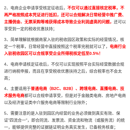
2、电商企业申请享受核定征收后，
不仅可以通过直接核定税率，不
再严格按照成本凭证进行抵扣，还可以合规解决日常经营中
推广费、
主播佣金、无票采购等难获得成本导致企业利润虚高的问题，
还可以
享受到一定的税收优惠扶持；
3、
简单理解就根据商家入驻的税收园区政策和实际的经营情况，核
定一个税率，日常经营中直接按照这个税率完税就可以了，
电商行业
入驻税收园区可以合规享受企业所得税核定低至0.5%！
4、电商申请核定征收后，不仅可以实现按照平台实际经营数据合规
进行纳税申报，而且在享受税收优惠扶持之后，综合税率也不会太
高；
4、
主要适用于
普通电商（B2C、B2B）、跨境电商、直播电商、技
术服务电商
都可以合规申请享受，但是对于金融类电商、房地产电商
以及经济鉴证类中介服务电商等限制行业除外；
5、需要注意的是入驻到园区内经营的业务必须做到真实有效、保
证"四流合一"，即合同流、发票流、资金流和物流（或服务流）的统
一，能够提供完整的证据链证明业务真实发生，已备税务核查；