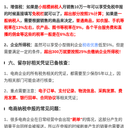
1、增值税：
如果是
小规模纳税人
月销售10万一年可以享受免税申报
的时候直接填写
免税栏
就可以了，
超出部分按照1%计算；
如果是
一
般纳税人
，需要根据销售的商品来决定，
普通商品，如
衣服、手机等
税率在13%左右，农产品、图书等税率在9%，各个平台服务费和直
播的佣金等这些的税率一般是在6%左右；
2、企业所得税：
虽然可以享受小型微利企业
税收优惠
低至5%，但是
需要满足一定的条件，
超出300万就要按照25%去缴纳企业所得税！
六、留存好相关凭证已备核查：
1、电商企业的所有税务相关的凭证，都需要至少保存5年以上，因
为相关部门可能会进行核查；
2、重点需要注意：
电子订单、支付记录、物流信息、采购发票、费
用发票、银行回单、合同协议
等相关凭证；
电商纳税申报的常见问题：
1、很多电商企业在日常经营中会出现
“刷单”
的情况，这部分产生的
销量平台同样会被报送，所以在申报的时候刷单产生的销量也需要进