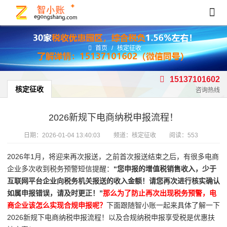
首页
/
核定征收
15137101602
核定征收
咨询热线
2026新规下电商纳税申报流程！
日期：
2026-01-04 13:40:03
频道：
核定征收
阅读：553
2026年1月，将迎来再次报送，之前首次报送结束之后，有很多电商
企业多次收到税务预警短信提醒：
“您申报的增值税销售收入，少于
互联网平台企业向税务机关报送的收入金额！请您再次进行核实确认
如属申报错误，请及时更正！”
那么为了防止再次出现税务预警，电
商企业该怎么实现合规申报呢？
下面跟随智小账一起来具体了解一下
2026新规下电商纳税申报流程！以及合规纳税申报享受税是优惠扶