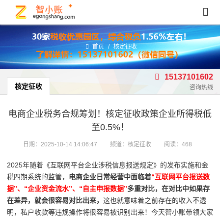
首页
/
核定征收
15137101602
核定征收
咨询热线
电商企业税务合规筹划！核定征收政策企业所得税低
至0.5%！
日期：
2025-10-14 14:06:47
频道：
核定征收
阅读：468
2025年随着
《互联网平台企业涉税信息报送规定》的发布实施和金
税四期系统的监管，
电商企业日常经营中面临
着
“互联网平台报送数
据”、“企业资金流水”、“自主申报数据”
多重对比，在对比中如果存
在差异，就会很容易对比出来，
这也就意味着之前存在的收入不透
明，私户收款等违规操作将很容易被识别出来！今天智小账带领大家