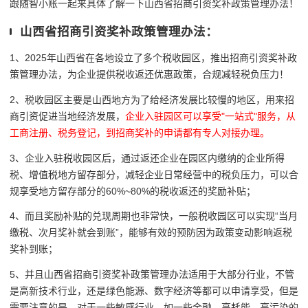
跟随智小账一起来具体了解一下山西省招商引资奖补政策管理办法！
山西省招商引资奖补政策管理办法：
1、2025年山西省在各地设立了多个税收园区，推出招商引资奖补政
策管理办法，为企业提供税收返还优惠政策，合规减轻税负压力！
2、税收园区主要是山西地方为了给经济发展比较慢的地区，用来招
商引资促进当地经济发展，
企业入驻
园区可以享受"一站式"服务，从
工商注册、税务登记，到招商奖补的申请都有专人对接办理。
3、企业入驻税收园区后，
通过返还企业在园区内缴纳的企业所得
税、增值税地方留存部分，减轻企业日常经营中的税负压力，
可以合
规享受地方留存部分的60%~80%的税收返还的奖励补贴；
4、而且奖励补贴的兑现周期也非常快，一般税收园区可以实现
“
当月
缴税、次月奖补就会到账
”，能够有效的预防因为政策变动影响返税
奖补到账；
5、并且山西省招商引资奖补政策管理办法适用于大部分行业，不管
是高新技术行业，还是绿色能源、数字经济等都可以申请享受，但是
需要注意的是，对于一些敏感行业，如一些金融、高耗能、高污染的