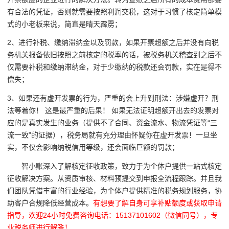
有合法的凭证，否则就需要按照利润交税，这对于习惯了核定简单模
式的小老板来说，简直是晴天霹雳；
2、进行补税、缴纳滞纳金以及罚款，如果开票超额之后并没有向税
务机关报备依旧按照之前核定的税率的话，被税务机关稽查到之后不
仅需要补税和缴纳滞纳金，对于少缴纳的税款还会罚款，实在是得不
偿失；
3、如果还有虚开发票的行为，严重的会上升到刑法：涉嫌虚开？刑
法等着你！ 这是最严重的后果！ 如果无法证明超额开出去的发票对
应的是真实发生的业务（提供不了合同、资金流水、物流凭证等“三
流一致”的证据），税务局就有充分理由怀疑你在虚开发票！一旦坐
实，不仅会影响纳税信用等级，还会面临巨额的罚款；
智小账深入了解核定征收政策，致力于为个体户提供一站式核定
征收解决方案。从资质审核、材料预提交到申报全流程跟踪。并且我
们团队凭借丰富的行业经验，为个体户提供精准的税务规划服务，协
助客户合规降低经营成本。
有想要了解自身可享补贴额度或获取申请
指导，欢迎24小时免费咨询电话：15137101602（微信同号），专
业税务师进行解答！