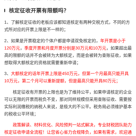
核定征收开票有限额吗？
1、了解核定征收的老板应该都知道核定有两种交税方式，不同的方
式所对应的开票上限是不一样的；
2、如果是开票稳定的个体户都是申请双免核定的，
年开票是小于
120万元
，
季度开票和月度开票分别是30万元和10万元
，如果超出最
高的限额的话并不会被转为大额核定，而是会被转为查账征收，如果
想取得大额核定的资格就需要重新申请；
3、
大额核定的话年开票上限是450万元，但第一个月最高只能开具
10万元，第二个月可以重新提额，但是最高只能开具80万元；
核定征收有开票的上限也是为了维持公平，如果申请核定的企业
可以无限的开票而税负不变，那对同样规模但采用查账征收、需要按
实际利润缴税的纳税人来说，是极大的不公平。税务局必须维护基本
的税收公平环境；
政策解读、材料优化、风险预判一站式解决，专业财税团队助力
核定征收申请全流程！让您省心省力合规降负，如果有需求，欢迎通