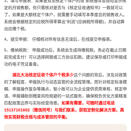
3、填写申报表：如果是双免核定个体户的话 系统通常会自动显示核
定的月销售额，你只需核对是否与《核定征收通知书》一致就可以
了，如果是大额核定个体户，就需要手动填写本季度总的销售收入。
系统会根据核定的应税所得率算出“利润”(应纳税所得额)，并自动算
出应缴个税。
4、提交申报： 仔细核对所有信息无误后，在线提交申报表。
5、缴纳税款： 申报成功后，系统会生成待缴税款。务必在截止日期
前完成支付！可以选择网银或三方协议扣款。建议保存或打印申报成
功的电子凭证备查。
湖北大冶核定征收个体户个税多少
这个问题的背后，涉及对政策
的了解程度、申报执行与动态监管的全流程管理。而针对核定标准模
糊、申报操作复杂等痛点，智小账可以为企业提供资质审核、核定申
请、申报辅助到稽查风险规避的一站式服务，确保税负优化方案精准
匹配政策边界与实际经营场景。
如果有需要，可随时通过电话
15137101602（微信同号）与我们联系，获取定制化解决方案，高
效实现财税合规与成本管控的平衡。