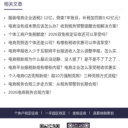
相关文章
服装电商企业逃税2.12亿，倒查7年账目，补税加罚款3.62亿元！
电商没有成本票应该怎么办？收到税务预警提醒合规解决方案！
个体工商户免税额度！2026双免核定征收还可以享受吗？
电商亮照选个体还是公司？有哪些税收优惠可以申请享受？
电商申报收入少于互联网平台报送收入怎么调整申报，怎么实现合规申报享受税收优惠！
电商税新规为什么最近没动静、没人提了？是不是不了了之了嘛？
电商平台报税新规有哪些内容？电商企业怎么享受税收优惠实现税务合规？
个人电商C店亮照新规！超10万强制亮照！三种亮照方式流程！
电商税务合规三步走方案：从税务预警到长期合规！
2026电商税务合规方案！
个体户核定征收
一手园区核定
查账征收
高薪纳税筹划