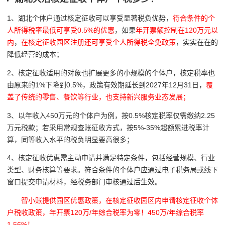
1、湖北个体户通过核定征收可以享受显著税负优势，
符合条件的个
人所得税率最低可享受0.5%的优惠
，如果
年开票额控制在120万元以
内
，
在核定征收园区注册还可享受个人所得税全免政策
，实实在在的
降低经营的成本；
2、核定征收适用的对象也扩展更多的小规模的个体户，核定税率也
由原来的1%下降到0.5%，政策有效期延长到2027年12月31日，
覆
盖了传统的零售、餐饮等行业，也支持新兴服务业态发展；
3、以年收入450万元的个体户为例，按0.5%核定税率仅需缴纳2.25
万元税款；若采用常规查账征收方式，按5%-35%超额累进税率计
算，同等收入水平的税负明显要高很多；
4、核定征收优惠需主动申请并满足特定条件，包括经营规模、行业
类型、财务核算等要求。符合条件的个体户应通过电子税务局或线下
窗口提交申请材料，经税务部门审核通过后生效。
智小账提供园区优惠政策，在核定征收园区内申请核定征收个体
户税收政策，年开票120万/年综合税率为零！450万/年综合税率
1.56%！