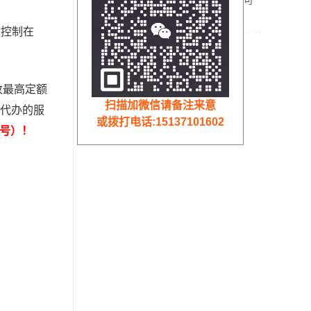
以享受吗？
核定征收
负控制在
收最高定额
扫描加微信请备注来意
代办的服
或拨打电话:15137101602
同号）！