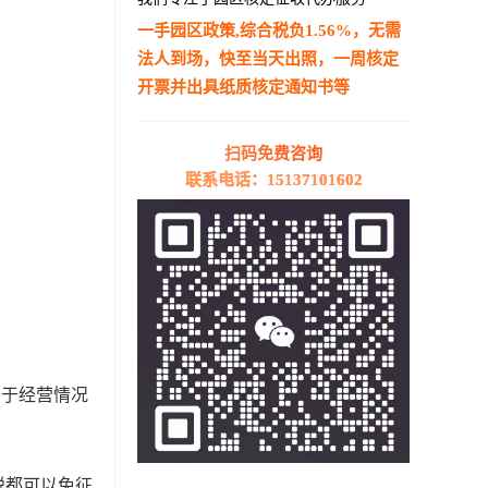
一手园区政策,综合税负1.56%，无需
法人到场，快至当天出照，一周核定
开票并出具纸质核定通知书等
—————————————————————
扫码免费咨询
联系电话：15137101602
在于经营情况
税都可以免征