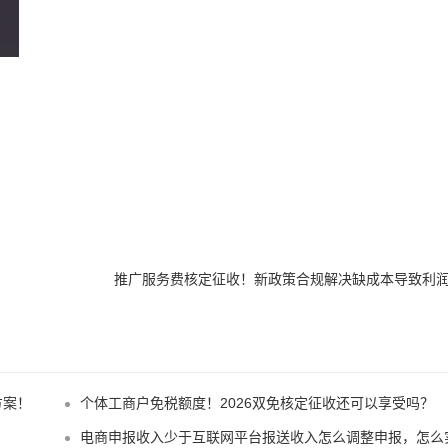
推广服务费核定征收！新政策合规解决缺成本导致利
方案！
个体工商户免税额度！2026双免核定征收还可以享受吗？
？
电商申报收入少于互联网平台报送收入怎么调整申报，怎么实现合规申报享受税收优惠