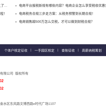
嘛？
电商平台报税新规有哪些内容？电商企业怎么享受税收优惠实现税务合规
流程！
电商税务合规三步走方案：从税务预警到长期合规！
电商销售超500万怎么交税，才可以做到财税合规？
个体户核定征收
一手园区核定
查账征收
高薪纳税筹划
有限公司 版权所有
02
02
金水区东风路文博西路e时代广场1107