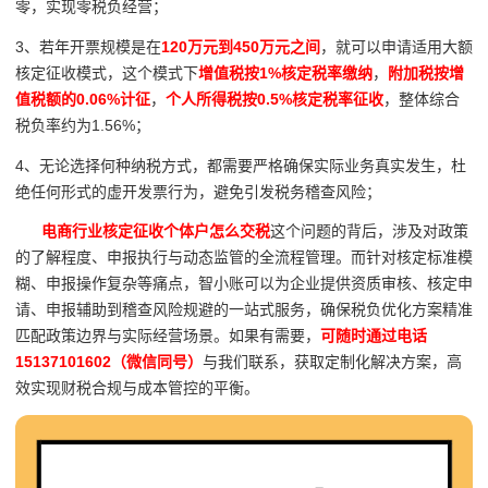
零，实现零税负经营；
3、若年开票规模是在
120万元到450万元之间
，就可以申请适用大额
核定征收模式，这个模式下
增值税按1%核定税率缴纳
，
附加税按增
值税额的0.06%计征
，
个人所得税按0.5%核定税率征收
，整体综合
税负率约为1.56%；
4、无论选择何种纳税方式，都需要严格确保实际业务真实发生，杜
绝任何形式的虚开发票行为，避免引发税务稽查风险；
电商行业核定征收个体户怎么交税
这个问题的背后，涉及对政策
的了解程度、申报执行与动态监管的全流程管理。而针对核定标准模
糊、申报操作复杂等痛点，智小账可以为企业提供资质审核、核定申
请、申报辅助到稽查风险规避的一站式服务，确保税负优化方案精准
匹配政策边界与实际经营场景。如果有需要，
可随时通过电话
15137101602（微信同号）
与我们联系，获取定制化解决方案，高
效实现财税合规与成本管控的平衡。