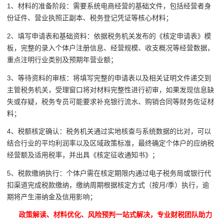
1、材料的准备阶段：需要系统电商经营的基础文件，包括经营者身
份证件、营业执照正副本、税务登记凭证等核心材料；
2、填写申请表和基础资料：依据税务机关发布的《核定申请表》模
板，完整的录入个体户注册信息、经营规模、收支概况等经营数据，
重点注明行业类别及预期年营业额；
3、等待资料的审核：将填写完整的申请表以及相关证明文件递交到
主管税务机关，受理窗口将对材料完整性进行初审，如果发现信息缺
失或存疑，税务专员可能要求补充银行流水、购销合同等财务佐证材
料；
4、税额核定确认：税务机关通过实地核查与系统数据的比对，可以
结合行业的平均利润率以及区域政策标准，最终确定个体户的应纳税
经营额及适用税率，并出具《核定征收通知书》；
5、税款缴纳执行：个体户需在核定期限内通过电子税务局或银行代
扣渠道完成税款缴纳，缴纳周期根据核定方式（按月/季）执行，逾
期将产生滞纳金及信用影响；
政策解读、材料优化、风险预判一站式解决，专业财税团队助力