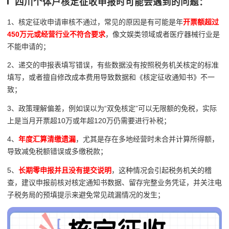
四川个体户核定征收申报时可能会遇到的问题：
1、核定征收申请审核不通过，常见的原因是有可能是年
开票额超过
450万元或经营行业不符合要求
，像文娱类领域或者医疗器械行业是
不能申请的；
2、递交的申报表填写错误，有些数据没有按照税务机关核定的标准
填写，或者擅自修改成本费用导致数据和《核定征收通知书》不一
致；
3、政策理解偏差，例如误以为“双免核定”可以无限额的免税，实际
上是当月开票超10万或年超120万仍需要进行补税；
4、
年度汇算清缴遗漏
，尤其是存在多地经营时未合并计算所得额，
导致减免税额错误或多缴税款；
5、
长期零申报并且没有提交说明
，这种情况会引起税务机关的稽
查，建议申报前核对核定通知书数据、留存完整业务凭证，并关注电
子税务局的预填提示来避免常见疏漏情况的发生；