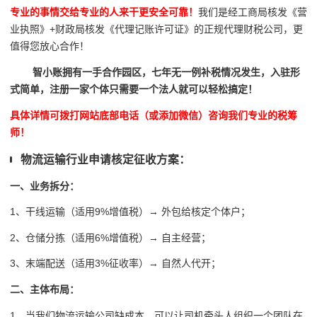
专业的事情交给专业的人来干更安全可靠！
我们是经工商局核发《营
业执照》+财政局核发《代理记账许可证》的正规代理财税公司，更
值得您放心合作！
智小账拥有一手合作园区，七年无一例补税情况发生，入驻形
式简单，注册一家个体只需要一个法人就可以轻松搞定！
具体详情可拨打网站底部电话（或添加微信）咨询我们专业的税筹
师！
物流运输行业申请核定征收方案：
一、业务拆分：
1、干线运输（适用9%增值税）→ 外包给核定个体户；
2、仓储分拣（适用6%增值税）→ 自主经营；
3、末端配送（适用3%征收率）→ 自然人代开；
二、主体布局：
1、当
我们物流运输公司缺成本，可以让司机牵头人组织一个团队在