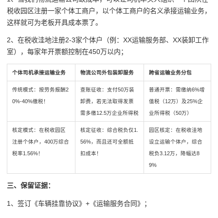
税收园区注册一家个体工商户，以个体工商户的名义承接运输业务，
这样就可为老板开具成本票了。
2、在税收洼地注册2-3家个体户（例：XX运输服务部、XX装卸工作
室），每家年开票额控制在450万以内；
个体司机承接运输业务
物流公司外包装卸服务
跨省运输业务分包
传统模式：按劳务报酬2
查账征收：支付50万装
普通开票：需缴纳6%增
0%-40%缴税！
卸费，若无法取得发票
值税（12万）及25%企
需多缴12.5万企业所得税
业所得税（50万）
核定模式：在税收园区
核定征收：综合税负仅1.
园区核定：在税收洼地
注册个体户，400万综合
56%，而且还可全额抵
设立运输个体户，综合
税率1.56%！
扣成本！
税负3.12万，降幅达8
9%
三、保留证据：
1、签订《车辆挂靠协议》+《运输服务合同》；