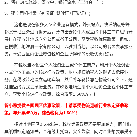
2、留存GPS轨迹、签收单、银行流水（三流合一）；
3、建立司机档案（身份证+驾驶证+行驶证）；
这也是现在很多大型企业运营模式，外卖站点，快递站点等等
都属于把业务进行拆分后，分包出去给个人成立的个体工商户进行开
展！在税收洼地成立分公司或者子公司，享受税收优惠政策。例如，
在税收洼地注册一家有限公司，入驻到当地，以公司的名义去承接业
务，享受园区内企业增值税和企业所得税的税收优惠政策。
在税收洼地设立个人独资企业或个体工商户，利用个人独资企
业或个体工商户的核定征收政策，以小规模纳税人的形式去承接业
务。在税收洼地设立运输车辆，然后将车辆挂靠在物流公司名下，通
过挂靠的方式去承接业务。在税收洼地注册个人独资企业或个体工商
户，享受个核定征收政策，综合税率1.56%左右！
智小账提供全国园区优惠政策，申请享受物流运输行业核定征收政
策，年开票450万，综合税负为1.56%！
相对其他园区3.5%来讲，税收优惠政策还要更加给力，同时出
具纸质核定通知书，全程线上托管，安全靠谱，同时企业想要享受不