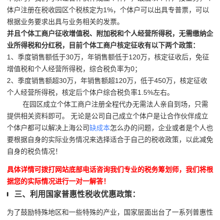
体户注册在税收园区个税核定为1%，个体户可以出具专普票，可以
根据业务要求出具与业务相关的发票。
并且个体工商户征收增值税、附加税和个人经营所得税，无需缴纳企
业所得税和分红税，目前个体工商户核定征收有以下两个政策：
1、季度销售额低于30万，年销售额低于120万，核定征收后，免征
增值税和个人经营所得税，综合税负率为0；
2、季度销售额超30万，年销售额超120万，低于450万，核定征收
个人经营所得税，核定后个体户综合税负率1.5%左右。
在园区成立个体工商户注册全程代办无需法人亲自到场，只需
提供相关资料即可。
无论是公司自己成立个体户是让合作伙伴成立
个体户都可以解决上海公司
缺成本
怎么办的问题，企业或者是个人也
要根据自身的实际业务情况来选择适合于自己的税收政策，以此减免
自身的税负情况！
具体详情可拨打网站底部电话咨询我们专业的税务筹划师，我们将根
据您的实际情况进行一对一解答！
三、利用国家普惠性税收优惠政策：
为了鼓励特殊地区和一些特殊的产业，国家层面出台了一系列普惠性