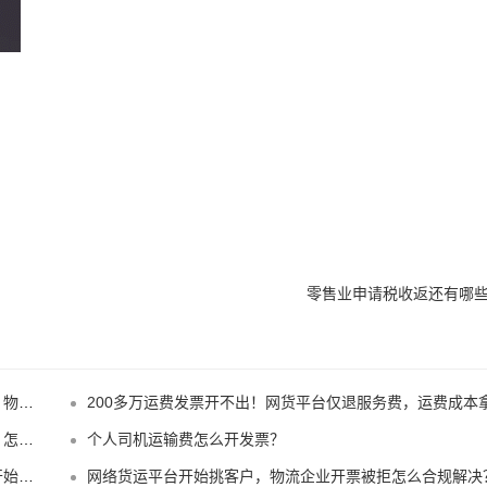
零售业申请税收返还有哪
票？
200多万运费发票开不出！网货平台仅退服务费，运费成本拿不到怎么办
营？
个人司机运输费怎么开发票？
了？
网络货运平台开始挑客户，物流企业开票被拒怎么合规解决