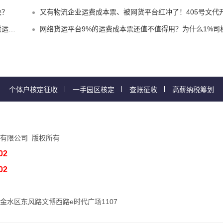
决？
又有物流企业运费成本票、被网货平台红冲了！405号文代开政策、试点平台合规破局
题嘛？
网络货运平台9%的运费成本票还值不值得用？为什么1%司机运费票更适合物流企业
个体户核定征收
一手园区核定
查账征收
高薪纳税筹划
有限公司 版权所有
02
02
金水区东风路文博西路e时代广场1107