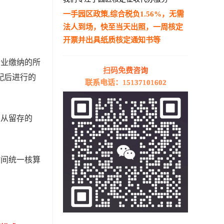
一手园区政策,综合税负1.56%，无需
法人到场，快至当天出照，一周核定
开票并出具纸质核定通知书等
—————————————————————
企业缴纳的所
扫码免费咨询
配后进行的
联系电话：15137101602
是从留存的
时间统一核算
。