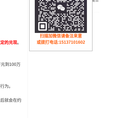
办？收到税务预警提醒合
规解决方案！
核定征收
扫描加微信请备注来意
或拨打电话:15137101602
稳定的兑现
。
元到100万
等行为。
之后就会在约