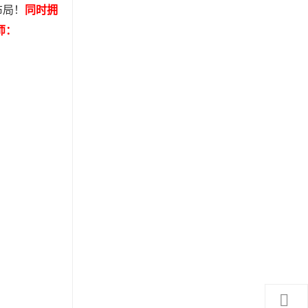
布局！
同时拥
师：