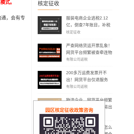
赢模式。
核定征收
沟通，会有专
服装电商企业逃税2.12
亿，倒查7年账目，补税
加罚款3.62亿元！
核定征收
严查网络货运开票乱象！
网货平台频繁被查牵连物
流企业！物流企业该怎么
有限公司返税
合规拿到运费成本票？
200多万运费发票开不
出！网货平台仅退服务
费，运费成本拿不到怎么
有限公司返税
办？
物流企业、网货平台频繁
被稽查，哪些方面容易出
园区核定征收政策咨询
现问题？怎么实现合规经
有限公司返税
营？
电商没有成本票应该怎么