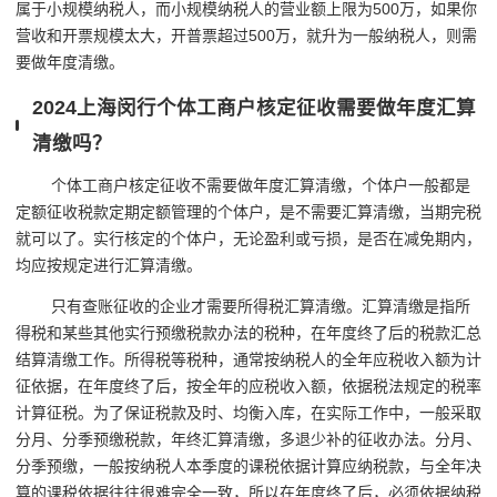
属于小规模纳税人，而小规模纳税人的营业额上限为500万，如果你
营收和开票规模太大，开普票超过500万，就升为一般纳税人，则需
要做年度清缴。
2024上海闵行个体工商户核定征收需要做年度汇算
清缴吗？
个体工商户核定征收不需要做年度汇算清缴，个体户一般都是
定额征收税款定期定额管理的个体户，是不需要汇算清缴，当期完税
就可以了。实行核定的个体户，无论盈利或亏损，是否在减免期内，
均应按规定进行汇算清缴。
只有查账征收的企业才需要所得税汇算清缴。汇算清缴是指所
得税和某些其他实行预缴税款办法的税种，在年度终了后的税款汇总
结算清缴工作。所得税等税种，通常按纳税人的全年应税收入额为计
征依据，在年度终了后，按全年的应税收入额，依据税法规定的税率
计算征税。为了保证税款及时、均衡入库，在实际工作中，一般采取
分月、分季预缴税款，年终汇算清缴，多退少补的征收办法。分月、
分季预缴，一般按纳税人本季度的课税依据计算应纳税款，与全年决
算的课税依据往往很难完全一致，所以在年度终了后，必须依据纳税