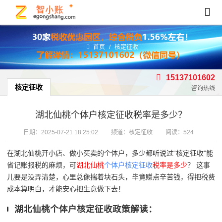
首页
/
核定征收
15137101602
核定征收
咨询热线
湖北仙桃个体户核定征收税率是多少？
日期：
2025-07-21 18:25:02
频道：
核定征收
阅读：524
在湖北仙桃开小店、做小买卖的个体户，多少都听说过“核定征收”能
省记账报税的麻烦，可
湖北仙桃
个体户核定征收
税率是多少
？ 这事
儿要是没弄清楚，心里总像揣着块石头，毕竟赚点辛苦钱，得把税费
成本算明白，才能安心把生意做下去！
湖北仙桃个体户核定征收政策解读：