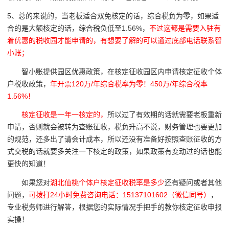
5、总的来说的，当老板适合双免核定的话，综合税负为零，如果适
合的是大额核定的话，综合税负低至1.56%，
不过这都是需要入驻有
着优惠的税收园才能申请的，有想要了解的可以通过底部电话联系智
小账；
智小账提供园区优惠政策，在核定征收园区内申请核定征收个体
户税收政策，
年开票120万/年综合税率为零！450万/年综合税率
1.56%！
核定征收是一年一核定的，
所以过了有效期的话就需要老板重新
申请，否则就会被转为查账征收，税负升高不说，财务管理也要更加
的规范，还多出了请会计成本，所以还没有准备好按照查账征收的方
式交税的话就要多关注一下核定的政策，如果政策有变动过的话也能
更快的知道！
如果您对
湖北仙桃个体户核定征收税率是多少
还有疑问或者其他
问题，
可拨打24小时免费咨询电话：15137101602（微信同号）
，
专业税务师进行解答，根据您的实际情况手把手的教你核定征收申报
实操！