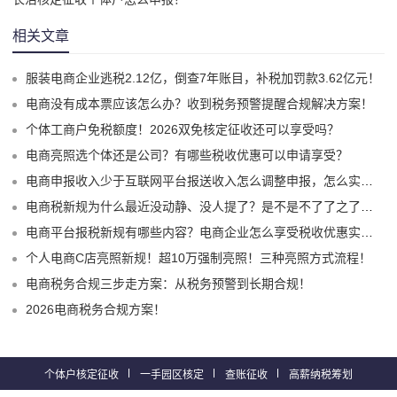
相关文章
服装电商企业逃税2.12亿，倒查7年账目，补税加罚款3.62亿元！
电商没有成本票应该怎么办？收到税务预警提醒合规解决方案！
个体工商户免税额度！2026双免核定征收还可以享受吗？
电商亮照选个体还是公司？有哪些税收优惠可以申请享受？
电商申报收入少于互联网平台报送收入怎么调整申报，怎么实现合规申报享受税收优惠！
电商税新规为什么最近没动静、没人提了？是不是不了了之了嘛？
电商平台报税新规有哪些内容？电商企业怎么享受税收优惠实现税务合规？
个人电商C店亮照新规！超10万强制亮照！三种亮照方式流程！
电商税务合规三步走方案：从税务预警到长期合规！
2026电商税务合规方案！
个体户核定征收
一手园区核定
查账征收
高薪纳税筹划