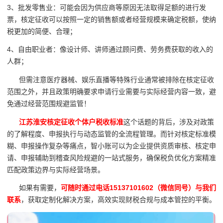
3、批发零售业：可能会因为供应商等原因无法取得足额的进行发
票，核定征收可以按照一定的销售额或者经营规模来确定税额，使纳
税更加的简便、合理；
4、自由职业者：像设计师、讲师通过顾问费、劳务费获取的收入的
人群；
但需注意医疗器械、娱乐直播等特殊行业通常被排除在核定征收
范围之外，并且政策明确要求申请行业需要与实际经营内容一致，避
免通过经营范围规避监管！
江苏淮安核定征收个体户税收标准
这个话题的背后，涉及对政策
的了解程度、申报执行与动态监管的全流程管理。而针对核定标准模
糊、申报操作复杂等痛点，智小账可以为企业提供资质审核、核定申
请、申报辅助到稽查风险规避的一站式服务，确保税负优化方案精准
匹配政策边界与实际经营场景。
如果有需要，
可随时通过电话15137101602（微信同号）与我们
联系
，获取定制化解决方案，高效实现财税合规与成本管控的平衡。