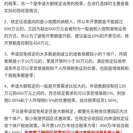
的税率，另一个是申请大额核定适用的税率，在进行选择时主要是看
实际的而经营情况；
2、核定征收面向的是小规模的纳税人，所以年开票额是不能超过
500万元的，又因为超出500万元会被列为一般纳税人按照查账征收
的方式，所以为了避免开票额度开超，建议留出10%的开票空间，将
开票额度控制在450万元；
3、申请双免核定的大多数是刚成立的或者规模较小的个体户，月销
售额是小于10万元的，季度开票时小于30万元的，满足核定征收申
请条件后可以享受增值税和个人所得税免征的优惠，也就是增值税和
个税税率都是零；
4、申请大额核定的一般是开票需求比较大的，年销售额控制在120
万元到450万元之间的，符合核定要求的可以享受增值税1%，附加
税0.06%和个人所得税0.5%的优惠税率，综合税率低至1.56%；
不论是申请双免核定还是大额核定，都要先在税收优惠园区内注
册个体户。智小账提供园区优惠政策，在核定征收园区内申请核定征
收个体户税收政策，年开票120万/年综合税率为零！450万/年综合税
率1.56%！
有想要了解园区政策的可以通过底部电话联系智小账！