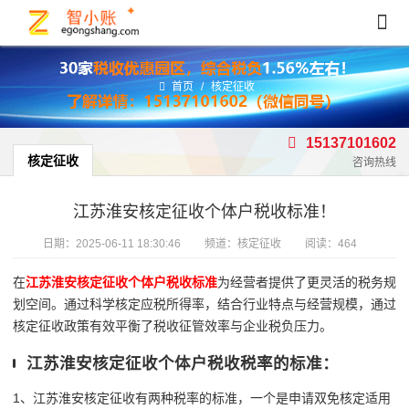
首页
/
核定征收
15137101602
核定征收
咨询热线
江苏淮安核定征收个体户税收标准！
日期：
2025-06-11 18:30:46
频道：
核定征收
阅读：464
在
江苏淮安核定征收个体户税收标准
为经营者提供了更灵活的税务规
划空间。通过科学核定应税所得率，结合行业特点与经营规模，通过
核定征收政策有效平衡了税收征管效率与企业税负压力。
江苏淮安核定征收个体户税收税率的标准：
1、江苏淮安核定征收有两种税率的标准，一个是申请双免核定适用