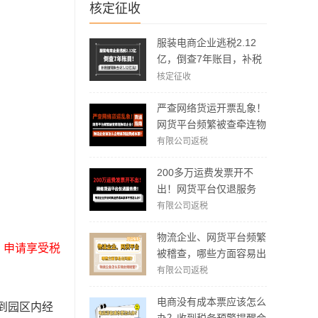
核定征收
服装电商企业逃税2.12
亿，倒查7年账目，补税
加罚款3.62亿元！
核定征收
严查网络货运开票乱象！
网货平台频繁被查牵连物
流企业！物流企业该怎么
有限公司返税
合规拿到运费成本票？
200多万运费发票开不
出！网货平台仅退服务
费，运费成本拿不到怎么
有限公司返税
办？
物流企业、网货平台频繁
，申请享受税
被稽查，哪些方面容易出
现问题？怎么实现合规经
有限公司返税
营？
电商没有成本票应该怎么
到园区内经