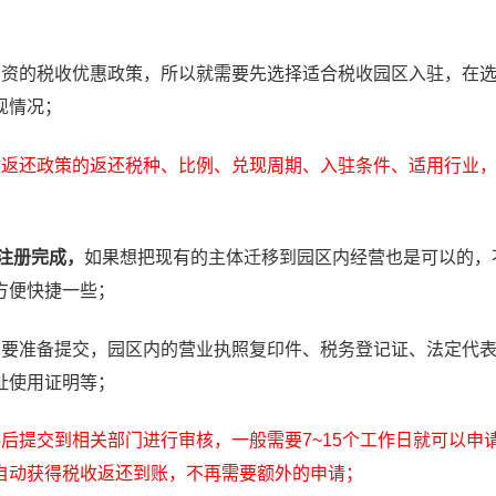
引资的税收优惠政策，所以就需要先选择适合税收园区入驻，在
现情况；
收返还政策的返还税种、比例、兑现周期、入驻条件、适用行业
；
以注册完成，
如果想把现有的主体迁移到园区内经营也是可以的，
方便快捷一些；
需要准备提交，园区内的
营业执照复印件、税务登记证、法定代
址使用证明等；
后提交到相关部门进行审核，一般需要7~15个工作日就可以申
自动获得税收返还到账，不再需要额外的申请；