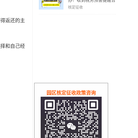
办？收到税务预警提醒合
规解决方案！
核定征收
获得返还的主
选择和自己经
园区核定征收政策咨询