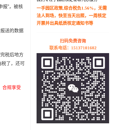
申报”，被核
一手园区政策,综合税负1.56%，无需
法人到场，快至当天出照，一周核定
开票并出具纸质核定通知书等
台报送的数据
—————————————————————
扫码免费咨询
联系电话：15137101602
，完税后地方
纳税了，还可
，合规享受